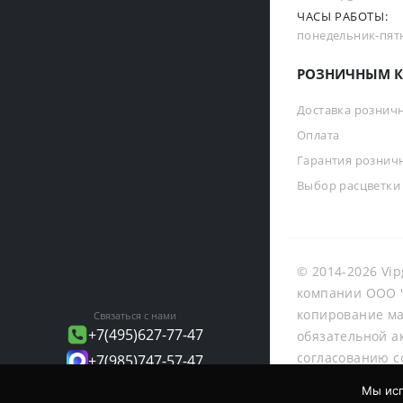
ЧАСЫ РАБОТЫ:
понедельник-пятни
РОЗНИЧНЫМ К
Доставка рознич
Оплата
Гарантия рознич
Выбор расцветки
© 2014-2026 Vip
компании ООО "
копирование ма
Связаться с нами
+7(495)627-77-47
обязательной а
согласованию с
+7(985)747-57-47
info@vipgalant.ru
Мы исп