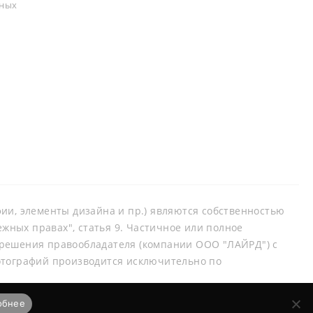
ьных
афии, элементы дизайна и пр.) являются собственностью
ных правах", статья 9. Частичное или полное
зрешения правообладателя (компании ООО "ЛАЙРД") с
отографий производится исключительно по
обнее