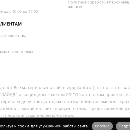
Политика обработки персонал
данных
ца с 10:00 до 17:00
ЛИЕНТАМ
ным клиентам
ным покупателям
galant Все материалы на сайте vipgalant.ru (статьи, фотогр
ЛАЙРД" и защищены законом РФ "Об авторском праве и смеж
териалов допускается только при наличии письменного ра
ктивной ссылкой на сайт-первоисточник. Предоставление ф
о специалистами нашей компании.
ользуем cookie для улучшенной работы сайта.
Хорошо
Подр