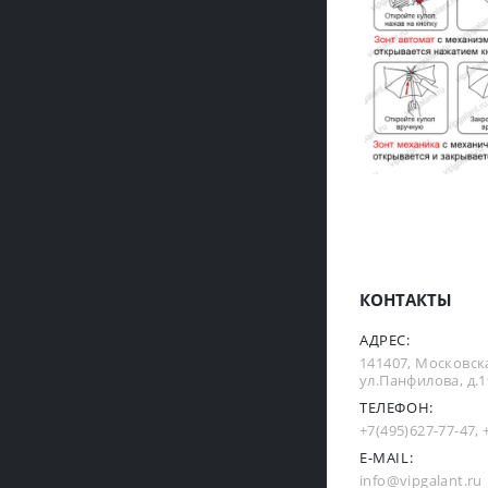
КОНТАКТЫ
АДРЕС:
141407, Московска
ул.Панфилова, д.19
ТЕЛЕФОН:
+7(495)627-77-47
,
E-MAIL:
info@vipgalant.ru