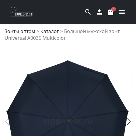
0
Зонты оптом
>
Каталог
>
Большой мужской зонт
Universal A0035 Multicolor