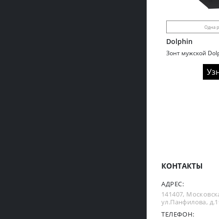
Одна р
Dolphin
Зонт мужской Dolp
Уз
КОНТАКТЫ
АДРЕС:
141407, Московска
ул.Панфилова, д.19
ТЕЛЕФОН: