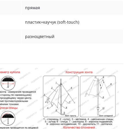
прямая
пластик+каучук (soft-touch)
разноцветный