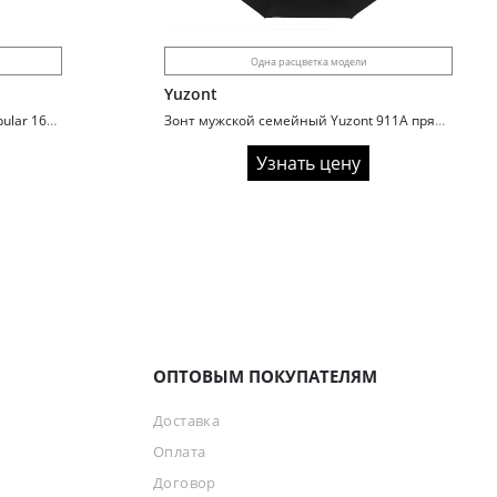
Одна расцветка модели
Yuzont
Зонт мужской автомат полный Popular 1611L семейный
Зонт мужской семейный Yuzont 911A прямая ручка
Узнать цену
ОПТОВЫМ ПОКУПАТЕЛЯМ
Доставка
Оплата
Договор