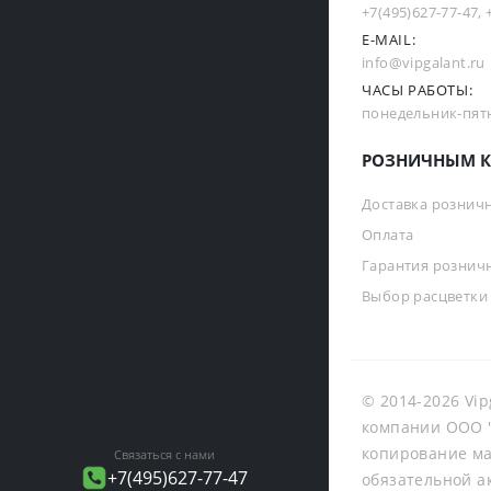
+7(495)627-77-47
,
E-MAIL:
info@vipgalant.ru
ЧАСЫ РАБОТЫ:
понедельник-пятни
РОЗНИЧНЫМ К
Доставка рознич
Оплата
Гарантия рознич
Выбор расцветки
© 2014-2026 Vip
компании ООО "
копирование ма
Связаться с нами
+7(495)627-77-47
обязательной а