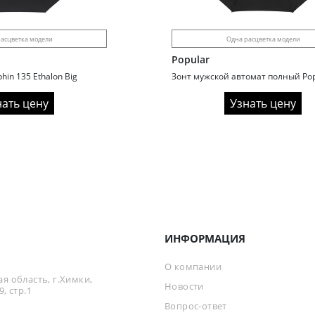
асцветка модели
Одна расцветка модели
Popular
hin 135 Ethalon Big
нать цену
Узнать цену
ИНФОРМАЦИЯ
О компании
я область, г.Химки,
Новости
, стр.1
Вопрос-ответ