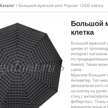
Каталог
>
Большой мужской зонт Popular 1243S клетка
Большой м
клетка
Большой мужской зо
ценам от производи
интернет магазине 
по предварительной
Химки). Также можн
сайте.
Мужские большие з
Антиветер. Тип ме
автоматического о
на кнопку на ручке
спиц с антикорроз
фибергласс. Ткань к
вариантов ткани в 