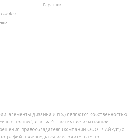
Гарантия
 cookie
ьных
афии, элементы дизайна и пр.) являются собственностью
ных правах", статья 9. Частичное или полное
зрешения правообладателя (компании ООО "ЛАЙРД") с
отографий производится исключительно по