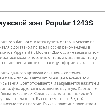
ужской зонт Popular 1243S
нт Popular 1243S клетка купить оптом в Москве по
теля с доставкой по всей России рекомендуем в
зонтов Vipgalant (г. Москва). Для офлайн заказа оптом
 записи можно посетить оптовый магазин зонтов (г.
о приобрести зонтик в розницу, оформив заказ на
онты данного артикула оснащены системой
ханизма – полный автомат, оснащен механизмом
ткрывания. Зонт открывается и закрывается нажатием
 зонта, фиксируется в механизме вручную. Каркас – 9
ийным покрытием. Среднее звено спиц – широкий
упола – полиэстер. В ассортименте от 3 до 10
зависимости от партии. Ручка – пластик с покрытием