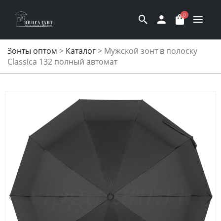
0
Зонты оптом
>
Каталог
>
Мужской зонт в полоску
Classica 132 полный автомат