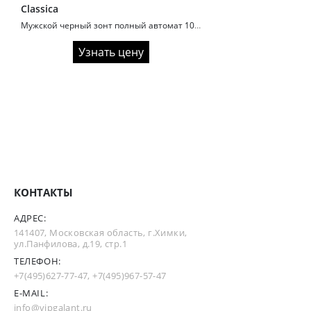
Classica
Мужской черный зонт полный автомат 10 спиц артикул 130
Узнать цену
КОНТАКТЫ
АДРЕС:
141407, Московская область, г.Химки,
ул.Панфилова, д.19, стр.1
ТЕЛЕФОН:
+7(495)627-77-47
,
+7(495)967-57-47
E-MAIL:
info@vipgalant.ru