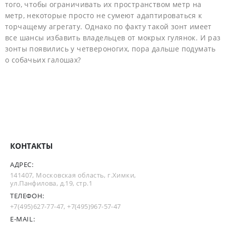
того, чтобы ограничивать их пространством метр на
метр, некоторые просто не сумеют адаптироваться к
торчащему агрегату. Однако по факту такой зонт имеет
все шансы избавить владельцев от мокрых гулянок. И раз
зонты появились у четвероногих, пора дальше подумать
о собачьих галошах?
КОНТАКТЫ
АДРЕС:
141407, Московская область, г.Химки,
ул.Панфилова, д.19, стр.1
ТЕЛЕФОН:
+7(495)627-77-47
,
+7(495)967-57-47
E-MAIL: