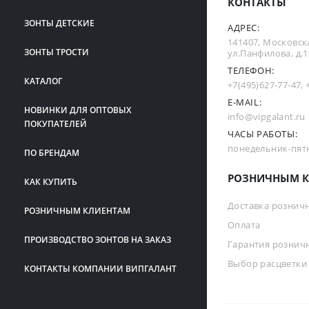
КОНТАКТЫ
ЗОНТЫ ДЕТСКИЕ
АДРЕС:
141407, Московска
ЗОНТЫ ТРОСТИ
ул.Панфилова, д.19
ТЕЛЕФОН:
КАТАЛОГ
+7(495)627-77-47
,
E-MAIL:
НОВИНКИ ДЛЯ ОПТОВЫХ
info@vipgalant.ru
ПОКУПАТЕЛЕЙ
ЧАСЫ РАБОТЫ:
понедельник-пятни
ПО БРЕНДАМ
РОЗНИЧНЫМ К
КАК КУПИТЬ
Доставка рознич
РОЗНИЧНЫМ КЛИЕНТАМ
Оплата
ПРОИЗВОДСТВО ЗОНТОВ НА ЗАКАЗ
Гарантия рознич
Выбор расцветки
КОНТАКТЫ КОМПАНИИ ВИПГАЛАНТ