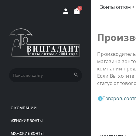
Зонты оптом
>
0
Произв
Производитель 
магазина зонто
компании пред
Искать:
Если Вы хотите
статус оптовог
Товаров, соот
О КОМПАНИИ
ЖЕНСКИЕ ЗОНТЫ
МУЖСКИЕ ЗОНТЫ