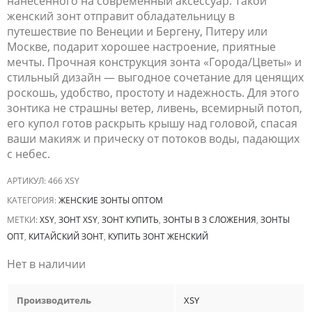
нанесенного на современный аксессуар. Такой
женский зонт отправит обладательницу в
путешествие по Венеции и Бергену, Питеру или
Москве, подарит хорошее настроение, приятные
мечты. Прочная конструкция зонта «Города/Цветы» и
стильный дизайн — выгодное сочетание для ценящих
роскошь, удобство, простоту и надежность. Для этого
зонтика не страшны ветер, ливень, всемирный потоп,
его купол готов раскрыть крышу над головой, спасая
ваши макияж и прическу от потоков воды, падающих
с небес.
АРТИКУЛ:
466 XSY
КАТЕГОРИЯ:
ЖЕНСКИЕ ЗОНТЫ ОПТОМ
МЕТКИ:
XSY
,
ЗОНТ XSY
,
ЗОНТ КУПИТЬ
,
ЗОНТЫ В 3 СЛОЖЕНИЯ
,
ЗОНТЫ
ОПТ
,
КИТАЙСКИЙ ЗОНТ
,
КУПИТЬ ЗОНТ ЖЕНСКИЙ
Нет в наличии
Производитель
XSY