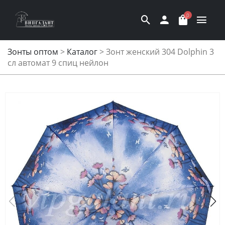
0
Зонты оптом
>
Каталог
>
Зонт женский 304 Dolphin 3
сл автомат 9 спиц нейлон