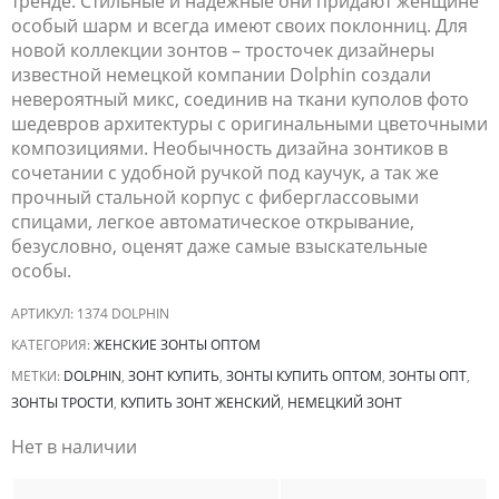
тренде
. Стильные и надежные они придают женщине
особый шарм и всегда имеют своих поклонниц. Для
новой коллекции зонтов – тросточек дизайнеры
известной немецкой компании
Dolphin
создали
невероятный
микс
, соединив на ткани куполов фото
шедевров архитектуры с оригинальными цветочными
композициями. Необычность дизайна зонтиков в
сочетании с удобной ручкой под каучук, а так же
прочный стальной корпус с
фиберглассовыми
спицами, легкое автоматическое открывание,
безусловно, оценят даже самые взыскательные
особы.
АРТИКУЛ:
1374 DOLPHIN
КАТЕГОРИЯ:
ЖЕНСКИЕ ЗОНТЫ ОПТОМ
МЕТКИ:
DOLPHIN
,
ЗОНТ КУПИТЬ
,
ЗОНТЫ КУПИТЬ ОПТОМ
,
ЗОНТЫ ОПТ
,
ЗОНТЫ ТРОСТИ
,
КУПИТЬ ЗОНТ ЖЕНСКИЙ
,
НЕМЕЦКИЙ ЗОНТ
Нет в наличии