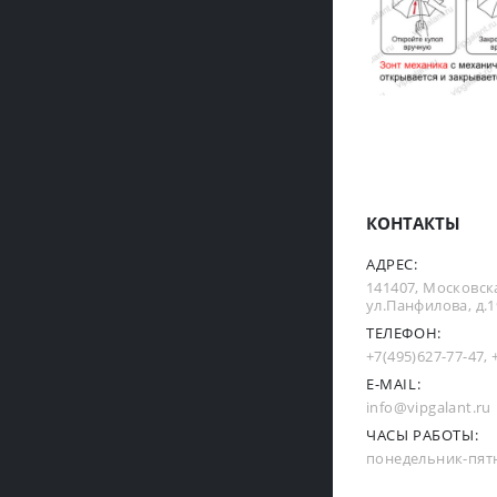
КОНТАКТЫ
АДРЕС:
141407, Московска
ул.Панфилова, д.19
ТЕЛЕФОН:
+7(495)627-77-47
,
E-MAIL:
info@vipgalant.ru
ЧАСЫ РАБОТЫ:
понедельник-пятни