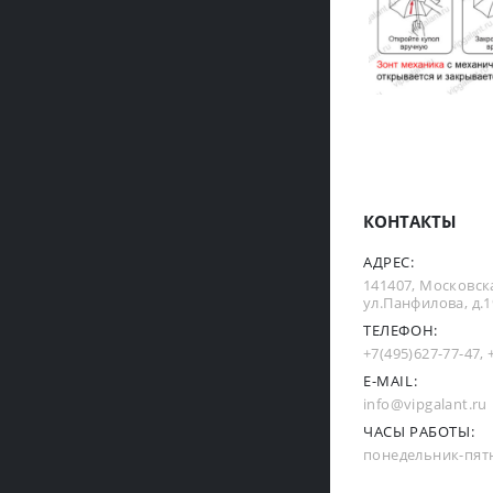
КОНТАКТЫ
АДРЕС:
141407, Московска
ул.Панфилова, д.19
ТЕЛЕФОН:
+7(495)627-77-47
,
E-MAIL:
info@vipgalant.ru
ЧАСЫ РАБОТЫ:
понедельник-пятни