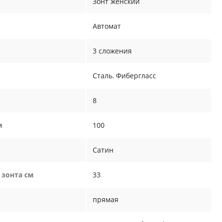
Зонт женский
Автомат
3 сложения
Сталь
,
Фибергласс
8
м
100
Сатин
 зонта см
33
прямая