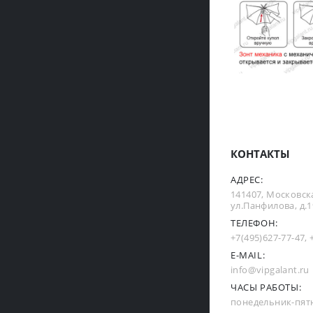
КОНТАКТЫ
АДРЕС:
141407, Московска
ул.Панфилова, д.19
ТЕЛЕФОН:
+7(495)627-77-47
,
E-MAIL:
info@vipgalant.ru
ЧАСЫ РАБОТЫ:
понедельник-пятни