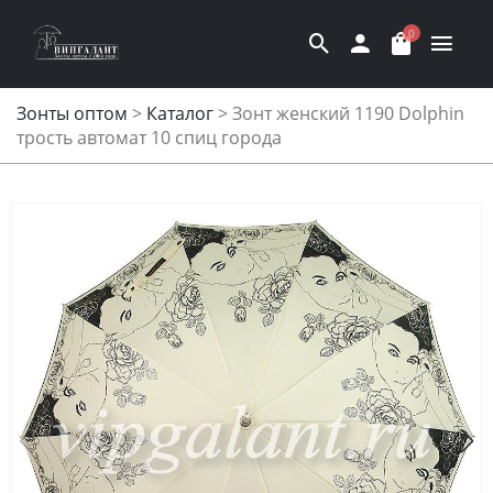
0
Зонты оптом
>
Каталог
>
Зонт женский 1190 Dolphin
трость автомат 10 спиц города