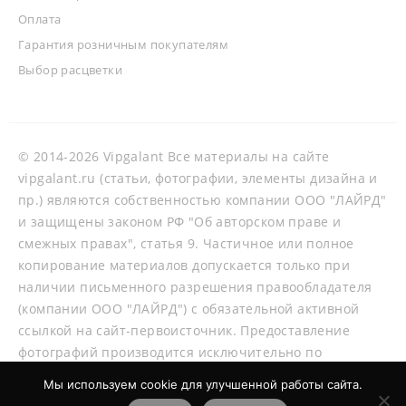
Оплата
Гарантия розничным покупателям
Выбор расцветки
© 2014-2026 Vipgalant Все материалы на сайте
vipgalant.ru (статьи, фотографии, элементы дизайна и
пр.) являются собственностью компании ООО "ЛАЙРД"
и защищены законом РФ "Об авторском праве и
смежных правах", статья 9. Частичное или полное
копирование материалов допускается только при
наличии письменного разрешения правообладателя
(компании ООО "ЛАЙРД") с обязательной активной
ссылкой на сайт-первоисточник. Предоставление
фотографий производится исключительно по
согласованию со специалистами нашей компании.
Мы используем cookie для улучшенной работы сайта.