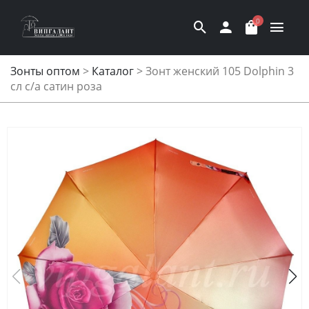
0
Зонты оптом
>
Каталог
>
Зонт женский 105 Dolphin 3
сл c/а сатин роза