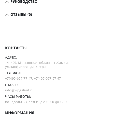
РУКОВОДСТВО
ОТЗЫВЫ (0)
КОНТАКТЫ
АДРЕС:
141407, Московская область, г.Химки,
ул.Панфилова, д.19, стр.1
ТЕЛЕФОН:
+7(495)627-77-47
,
+7(495)967-57-47
E-MAIL:
info@vipgalant.ru
ЧАСЫ РАБОТЫ:
понедельник-пятница с 10:00 до 17:00
ИНФОРМАЦИЯ