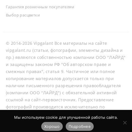
Гарантия розничным покупателям
Выбор расцветки
© 2014-2026 Vipgalant Все материалы на сайте
vipgalant.ru (статьи, фотографии, элементы дизайна и
пр.) являются собственностью компании ООО "ЛАЙРД"
и защищены законом РФ "Об авторском праве и
смежных правах", статья 9. Частичное или полное
копирование материалов допускается только при
наличии письменного разрешения правообладателя
(компании ООО "ЛАЙРД") с обязательной активной
ссылкой на сайт-первоисточник. Предоставление
фотографий производится исключительно по
согласованию со специалистами нашей компании.
Мы используем cookie для улучшенной работы сайта.
Хорошо
Подробнее