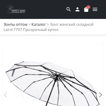
0
Зонты оптом
>
Каталог
>
Зонт женский складной
Laird 7707 Прозрачный купол