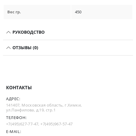
Вес гр.
450
РУКОВОДСТВО
ОТЗЫВЫ (0)
КОНТАКТЫ
АДРЕС:
141407, Московская область, г.Химки,
ул.Панфилова, д.19, стр.1
ТЕЛЕФОН:
+7(495)627-77-47
,
+7(495)967-57-47
E-MAIL: