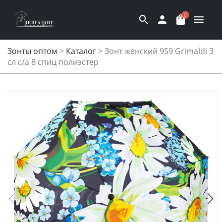
0
Зонты оптом
>
Каталог
>
Зонт женский 959 Grimaldi 3
сл с/а 8 спиц полиэстер