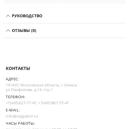
РУКОВОДСТВО
ОТЗЫВЫ (0)
КОНТАКТЫ
АДРЕС:
141407, Московская область, г.Химки,
ул.Панфилова, д.19, стр.1
ТЕЛЕФОН:
+7(495)627-77-47
,
+7(495)967-57-47
E-MAIL:
info@vipgalant.ru
ЧАСЫ РАБОТЫ: