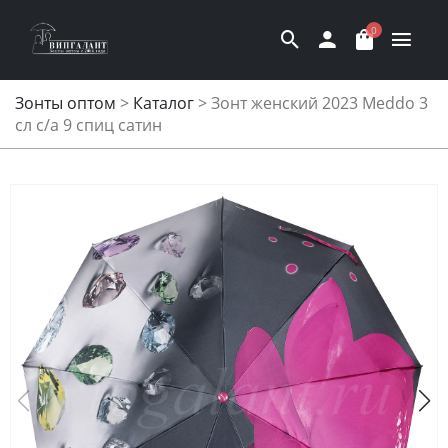
0
Зонты оптом
>
Каталог
>
Зонт женский 2023 Meddo 3
сл с/а 9 спиц сатин