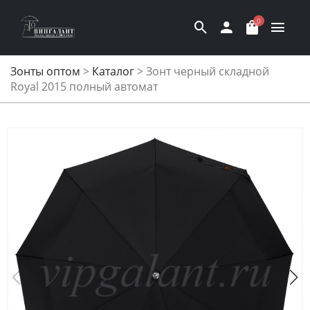
0
Зонты оптом
>
Каталог
>
Зонт черный складной
Royal 2015 полный автомат