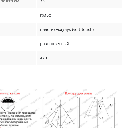
 зонта см
33
гольф
пластик+каучук (soft-touch)
разноцветный
470