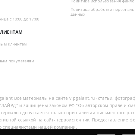
Политика использования файлов
Политика обработки персонал
данных
ца с 10:00 до 17:00
ЛИЕНТАМ
ным клиентам
ным покупателям
galant Все материалы на сайте vipgalant.ru (статьи, фотогр
ЛАЙРД" и защищены законом РФ "Об авторском праве и смеж
териалов допускается только при наличии письменного ра
ктивной ссылкой на сайт-первоисточник. Предоставление ф
о специалистами нашей компании.