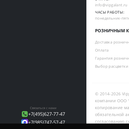
info@vipgalant.ru
ЧАСЫ РАБОТЫ:
понедельник-пятни
РОЗНИЧНЫМ К
Доставка рознич
Оплата
Гарантия рознич
Выбор расцветки
© 2014-2026 Vip
компании ООО "
копирование ма
Связаться с нами
+7(495)627-77-47
обязательной а
согласованию с
+7(985)747-57-47