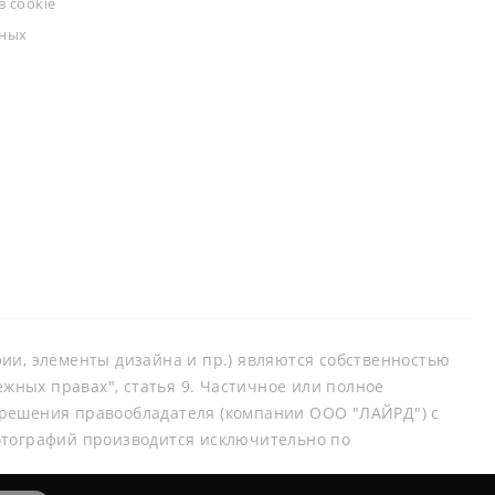
 cookie
ьных
афии, элементы дизайна и пр.) являются собственностью
ных правах", статья 9. Частичное или полное
зрешения правообладателя (компании ООО "ЛАЙРД") с
отографий производится исключительно по