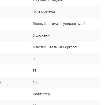
Россия-Голландия
Зонт мужской
Полный автомат (суперавтомат)
3 сложения
Пластик
,
Сталь
,
Фибергласс
9
58
м
100
Полиэстер