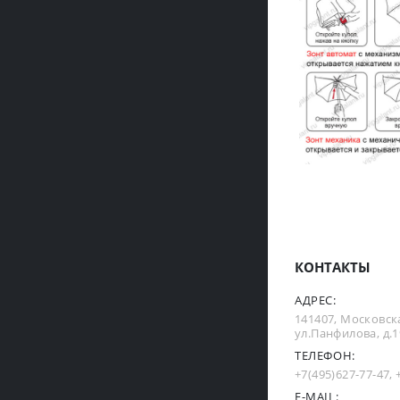
КОНТАКТЫ
АДРЕС:
141407, Московска
ул.Панфилова, д.19
ТЕЛЕФОН:
+7(495)627-77-47
,
E-MAIL: