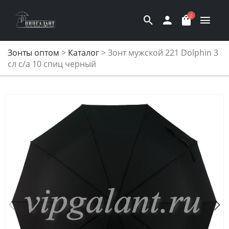
0
Зонты оптом
>
Каталог
>
Зонт мужской 221 Dolphin 3
сл с/а 10 спиц черный