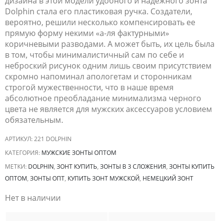
дизайна в этой модели удобного и надежного зонта
Dolphin
стала его пластиковая ручка. Создатели,
вероятно, решили несколько компенсировать ее
прямую форму некими «а-ля фактурными»
коричневыми разводами. А может быть, их цель была
в том, чтобы
минималистичный
сам по себе и
неброский рисунок одним лишь своим присутствием
скромно напоминал апологетам и сторонникам
строгой мужественности, что в наше время
абсолютное преобладание минимализма черного
цвета не является для мужских аксессуаров условием
обязательным.
АРТИКУЛ:
221 DOLPHIN
КАТЕГОРИЯ:
МУЖСКИЕ ЗОНТЫ ОПТОМ
МЕТКИ:
DOLPHIN
,
ЗОНТ КУПИТЬ
,
ЗОНТЫ В 3 СЛОЖЕНИЯ
,
ЗОНТЫ КУПИТЬ
ОПТОМ
,
ЗОНТЫ ОПТ
,
КУПИТЬ ЗОНТ МУЖСКОЙ
,
НЕМЕЦКИЙ ЗОНТ
Нет в наличии