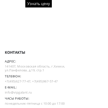
Узнать цену
КОНТАКТЫ
АДРЕС:
141407, Московская область, г.Химки,
ул.Панфилова, д.19, стр.1
ТЕЛЕФОН:
+7(495)627-77-47
,
+7(495)967-57-47
E-MAIL:
info@vipgalant.ru
ЧАСЫ РАБОТЫ:
понедельник-пятница с 10:00 до 17:00