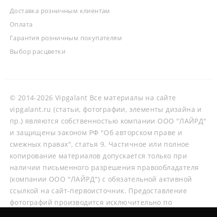
Доставка розничным клиентам
Оплата
Гарантия розничным покупателям
Выбор расцветки
© 2014-2026 Vipgalant Все материалы на сайте
vipgalant.ru (статьи, фотографии, элементы дизайна и
пр.) являются собственностью компании ООО "ЛАЙРД"
и защищены законом РФ "Об авторском праве и
смежных правах", статья 9. Частичное или полное
копирование материалов допускается только при
наличии письменного разрешения правообладателя
(компании ООО "ЛАЙРД") с обязательной активной
ссылкой на сайт-первоисточник. Предоставление
фотографий производится исключительно по
согласованию со специалистами нашей компании.