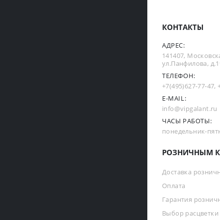
КОНТАКТЫ
АДРЕС:
141407, Московска
ул.Панфилова, д.19
ТЕЛЕФОН:
+7(495)627-77-47
,
E-MAIL:
info@vipgalant.ru
ЧАСЫ РАБОТЫ:
понедельник-пятни
РОЗНИЧНЫМ К
Доставка рознич
Оплата
Гарантия рознич
Выбор расцветки