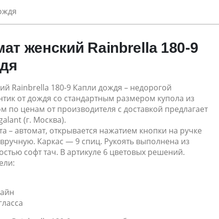
дождя
ат женский Rainbrella 180-9
ждя
ий Rainbrella 180-9 Капли дождя – недорогой
нтик от дождя со стандартным размером купола из
ом по ценам от производителя с доставкой предлагает
alant (г. Москва).
а – автомат, открывается нажатием кнопки на ручке
 вручную. Каркас — 9 спиц. Рукоять выполнена из
остью софт тач. В артикуле 6 цветовых решений.
ели:
зайн
гласса