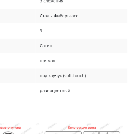
3 сложения
Сталь
,
Фибергласс
9
Сатин
прямая
под каучук (soft-touch)
разноцветный