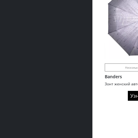
Нескольк
Banders
Уз