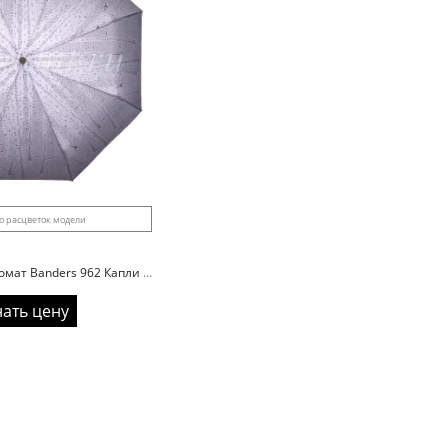
о расцветок модели
Зонт женский автомат Banders 962 Капли 3D
нать цену