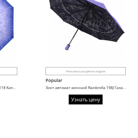
Несколько расцветок модели
Popular
Зонт автомат женский Classica P2118 Капли дождя
Зонт автомат женский Rainbrella 198J Галактика
Узнать цену