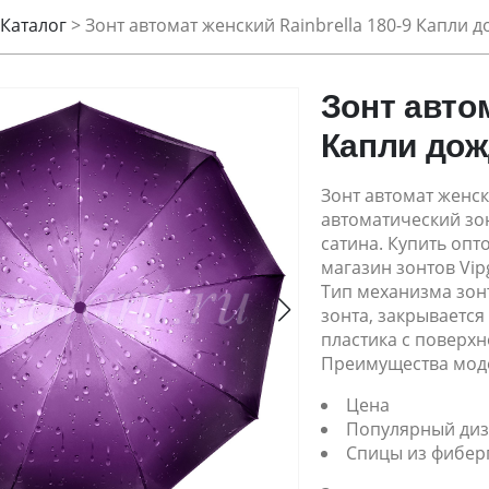
Каталог
>
Зонт автомат женский Rainbrella 180-9 Капли 
Зонт автом
Капли до
Зонт автомат женск
автоматический зо
сатина. Купить опт
магазин зонтов Vipg
Тип механизма зонт
зонта, закрывается
пластика с поверхн
Преимущества мод
Цена
Популярный ди
Спицы из фибер